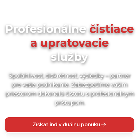
Profesionálne
čistiace
a upratovacie
služby
Spoľahlivosť, diskrétnosť, výsledky – partner
pre vaše podnikanie. Zabezpečíme vašim
priestorom dokonalú čistotu s profesionálnym
prístupom.
Získať individuálnu ponuku