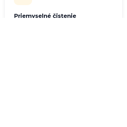
Priemyselné čistenie
Špecializované čistenie
výrobných hál,
skladov a priemyselných komplexov.
Čistenie po stavebných prácach
Postavebne čistenie
interiérov,
priemyselných a administratívnych budov,
rodných domov a bytov.